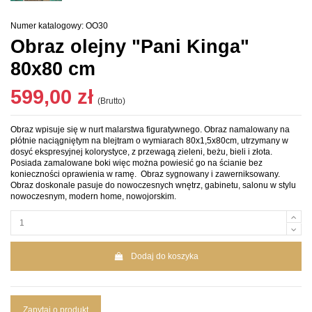
Numer katalogowy:
OO30
Obraz olejny "Pani Kinga"
80x80 cm
599,00 zł
(Brutto)
Obraz wpisuje się w nurt malarstwa figuratywnego. Obraz namalowany na
płótnie naciągniętym na blejtram o wymiarach 80x1,5x80cm, utrzymany w
dosyć ekspresyjnej kolorystyce, z przewagą zieleni, beżu, bieli i złota.
Posiada zamalowane boki więc można powiesić go na ścianie bez
konieczności oprawienia w ramę. Obraz sygnowany i zawerniksowany.
Obraz doskonale pasuje do nowoczesnych wnętrz, gabinetu, salonu w stylu
nowoczesnym, modern home, nowojorskim.
Dodaj do koszyka
Zapytaj o produkt