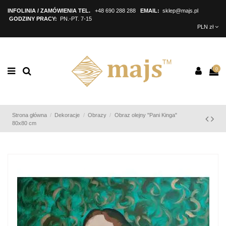
INFOLINIA / ZAMÓWIENIA TEL.
+48 690 288 288
EMAIL:
sklep@majs.pl
GODZINY PRACY:
PN.-PT. 7-15
PLN zł
0
Strona główna
Dekoracje
Obrazy
Obraz olejny "Pani Kinga"
80x80 cm