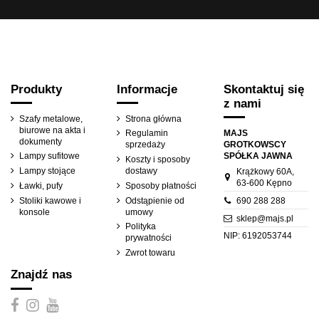
Produkty
Informacje
Skontaktuj się
z nami
Szafy metalowe,
Strona główna
biurowe na akta i
MAJS
Regulamin
dokumenty
GROTKOWSCY
sprzedaży
SPÓŁKA JAWNA
Lampy sufitowe
Koszty i sposoby
Lampy stojące
dostawy
Krążkowy 60A,
63-600 Kępno
Ławki, pufy
Sposoby płatności
690 288 288
Stoliki kawowe i
Odstąpienie od
konsole
umowy
sklep@majs.pl
Polityka
NIP: 6192053744
prywatności
Zwrot towaru
Znajdź nas