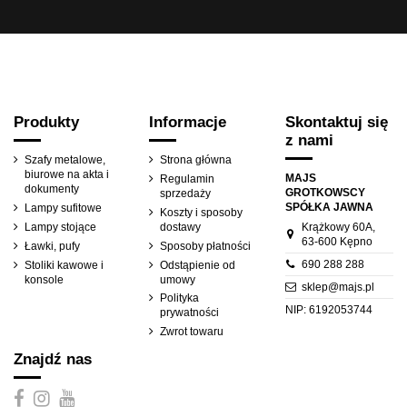
Produkty
Informacje
Skontaktuj się
z nami
Szafy metalowe,
Strona główna
biurowe na akta i
MAJS
Regulamin
dokumenty
GROTKOWSCY
sprzedaży
SPÓŁKA JAWNA
Lampy sufitowe
Koszty i sposoby
Lampy stojące
dostawy
Krążkowy 60A,
63-600 Kępno
Ławki, pufy
Sposoby płatności
690 288 288
Stoliki kawowe i
Odstąpienie od
konsole
umowy
sklep@majs.pl
Polityka
NIP: 6192053744
prywatności
Zwrot towaru
Znajdź nas