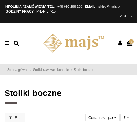
INFOLINIA / ZAMÓWIENIA TEL.
+48 690 288 288
EMAIL:
sklep@majs.pl
GODZINY PRACY:
PN.-PT. 7-15
PLN zł
0
Strona główna
Stoliki kawowe i konsole
Stoliki boczne
Stoliki boczne
Filtr
Cena, rosnąco
7